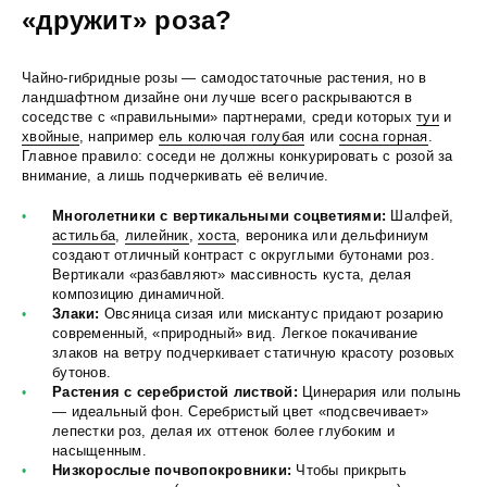
«дружит» роза?
Чайно-гибридные розы — самодостаточные растения, но в
ландшафтном дизайне они лучше всего раскрываются в
соседстве с «правильными» партнерами, среди которых
туи
и
хвойные
, например
ель колючая голубая
или
сосна горная
.
Главное правило: соседи не должны конкурировать с розой за
внимание, а лишь подчеркивать её величие.
Многолетники с вертикальными соцветиями:
Шалфей,
астильба
,
лилейник
,
хоста
, вероника или дельфиниум
создают отличный контраст с округлыми бутонами роз.
Вертикали «разбавляют» массивность куста, делая
композицию динамичной.
Злаки:
Овсяница сизая или мискантус придают розарию
современный, «природный» вид. Легкое покачивание
злаков на ветру подчеркивает статичную красоту розовых
бутонов.
Растения с серебристой листвой:
Цинерария или полынь
— идеальный фон. Серебристый цвет «подсвечивает»
лепестки роз, делая их оттенок более глубоким и
насыщенным.
Низкорослые почвопокровники:
Чтобы прикрыть