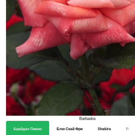
Barbados
Брайдал Пиано
Блю Скай Фри
Shakira
Paro