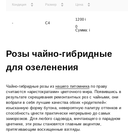
Кондиция
Размер
Цена
1200
i
-
С4
0
Сумма:
i
Розы чайно-гибридные
для озеленения
Чайно-гибридные розы из
нашего питомника
по праву
считаются «аристократами» цветочного мира. Появившись в
результате скрещивания ремонтантных роз с чайными, они
вобрали в себя лучшие качества обоих «родителей»:
изысканную форму бутона, невероятную палитру оттенков и
способность цвести практически непрерывно до самых
заморозков. Для любого садовода, мечтающего о парадном
цветнике, эти розы становятся главным акцентом,
притягивающим восхищенные взгляды.