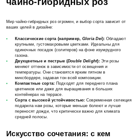
чайно-гибридных роз
Мир чайно-гибридных роз огромен, и выбор сорта зависит от
ваших целей в дизайне:
Классические сорта (например,
Gloria Dei
):
Обладают
крупными, густомахровыми цветками. Идеальны для
одиночных посадок (солитеров) на фоне изумрудного
газона.
Двухцветные и пестрые (
Double Delight
):
Эти розы
меняют оттенок в зависимости от освещения и
температуры. Они становятся ярким пятном в
миксбордере, задавая тон всей композиции.
Компактные сорта:
Подходят для переднего плана
цветников или даже для выращивания в больших
контейнерах на террасе.
Сорта с высокой устойчивостью:
Современная селекция
подарила нам розы, которые меньше болеют и лучше
переносят дожди, что критически важно для климата
средней полосы.
Искусство сочетания: с кем