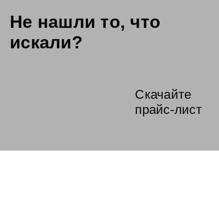
Не нашли то,
что
искали?
Скачайте
прайс-лист