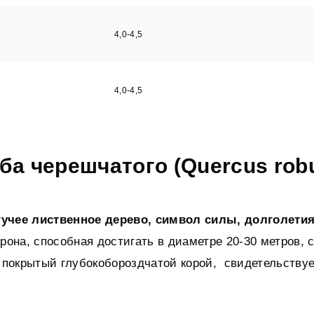
4,0-4,5
4,0-4,5
ба черешчатого (Quercus robu
учее лиственное дерево, символ силы, долголетия
рона, способная достигать в диаметре 20-30 метров, 
 покрытый глубокобороздчатой корой, свидетельствуе