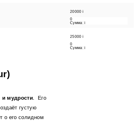
20000
i
0
Сумма:
i
25000
i
0
Сумма:
i
r)
 и мудрости
. Его
создаёт густую
т о его солидном