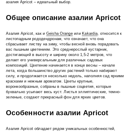
азалия Apricot – идеальный выбор.
Общее описание азалии Apricot
Азалия Apricot, как и
Geisha Orange
или
Kakardia
, относится к
листопадным рододендронам, что означает, что она
сбрасывает листву на зиму, чтобы весной вновь порадовать
вас пышным цветением. Это среднерослый кустарник,
достигающий в высоту и ширину около 1,5-2 метров, что
делает его универсальным для различных садовых
композиций. Цветение начинается в конце весны – начале
лета, когда большинство других растений только набирают
силу, и продолжается несколько недель, наполняя сад яркими
красками и нежным ароматом. Цветы крупные,
воронкообразные, собраны в пышные соцветия, которые
буквально усыпают весь куст. Листья эллиптические, темно-
зеленые, создают прекрасный фон для ярких цветов.
Особенности азалии Apricot
Азалия Apricot обладает рядом уникальных особенностей,