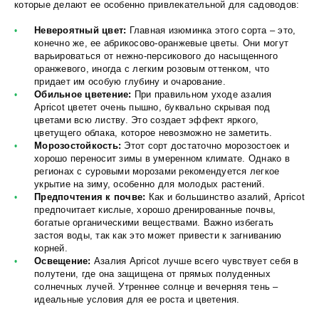
которые делают ее особенно привлекательной для садоводов:
Невероятный цвет:
Главная изюминка этого сорта – это,
конечно же, ее абрикосово-оранжевые цветы. Они могут
варьироваться от нежно-персикового до насыщенного
оранжевого, иногда с легким розовым оттенком, что
придает им особую глубину и очарование.
Обильное цветение:
При правильном уходе азалия
Apricot цветет очень пышно, буквально скрывая под
цветами всю листву. Это создает эффект яркого,
цветущего облака, которое невозможно не заметить.
Морозостойкость:
Этот сорт достаточно морозостоек и
хорошо переносит зимы в умеренном климате. Однако в
регионах с суровыми морозами рекомендуется легкое
укрытие на зиму, особенно для молодых растений.
Предпочтения к почве:
Как и большинство азалий, Apricot
предпочитает кислые, хорошо дренированные почвы,
богатые органическими веществами. Важно избегать
застоя воды, так как это может привести к загниванию
корней.
Освещение:
Азалия Apricot лучше всего чувствует себя в
полутени, где она защищена от прямых полуденных
солнечных лучей. Утреннее солнце и вечерняя тень –
идеальные условия для ее роста и цветения.