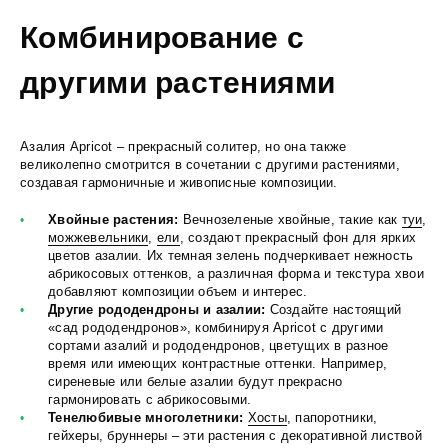
Комбинирование с
другими растениями
Азалия Apricot – прекрасный солитер, но она также
великолепно смотрится в сочетании с другими растениями,
создавая гармоничные и живописные композиции.
Хвойные растения:
Вечнозеленые хвойные, такие как
туи
,
можжевельники
,
ели
, создают прекрасный фон для ярких
цветов азалии. Их темная зелень подчеркивает нежность
абрикосовых оттенков, а различная форма и текстура хвои
добавляют композиции объем и интерес.
Другие рододендроны и азалии:
Создайте настоящий
«сад рододендронов», комбинируя Apricot с другими
сортами азалий и рододендронов, цветущих в разное
время или имеющих контрастные оттенки. Например,
сиреневые или белые азалии будут прекрасно
гармонировать с абрикосовыми.
Тенелюбивые многолетники:
Хосты
, папоротники,
гейхеры, бруннеры – эти растения с декоративной листвой