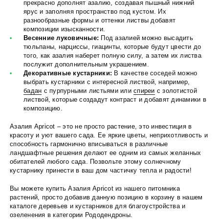
прекрасно дополнят азалию, создавая пышный нижний
ярус и заполняя пространство под кустом. Их
разнообразные формы и оттенки листвы добавят
композиции изысканности.
Весенние луковичные:
Под азалией можно высадить
тюльпаны, нарциссы, гиацинты, которые будут цвести до
того, как азалия наберет полную силу, а затем их листва
послужит дополнительным украшением.
Декоративные кустарники:
В качестве соседей можно
выбрать кустарники с интересной листвой, например,
бадан
с пурпурными листьями или
спиреи
с золотистой
листвой, которые создадут контраст и добавят динамики в
композицию.
Азалия Apricot – это не просто растение, это инвестиция в
красоту и уют вашего сада. Ее яркие цветы, неприхотливость и
способность гармонично вписываться в различные
ландшафтные решения делают ее одним из самых желанных
обитателей любого сада. Позвольте этому солнечному
кустарнику принести в ваш дом частичку тепла и радости!
Вы можете купить Азалия Apricot из нашего питомника
растений, просто добавив данную позицию в корзину в нашем
каталоге деревьев и кустарников для благоустройства и
озеленения в категории Рододендроны.