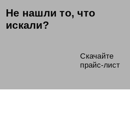
Не нашли то,
что
искали?
Скачайте
прайс-лист