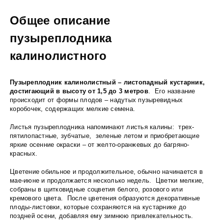
Общее описание
пузыреплодника
калинолистного
Пузыреплодник калинолистный – листопадный кустарник,
достигающий в высоту от 1,5 до 3 метров
. Его название
происходит от формы плодов – надутых пузыревидных
коробочек, содержащих мелкие семена.
Листья пузыреплодника напоминают листья калины: трех-
пятилопастные, зубчатые, зеленые летом и приобретающие
яркие осенние окраски – от желто-оранжевых до багряно-
красных.
Цветение обильное и продолжительное, обычно начинается в
мае-июне и продолжается несколько недель. Цветки мелкие,
собраны в щитковидные соцветия белого, розового или
кремового цвета. После цветения образуются декоративные
плоды-листовки, которые сохраняются на кустарнике до
поздней осени, добавляя ему зимнюю привлекательность.