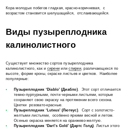
Кора молодых побегов гладкая, красно-коричневая, с
возрастом становится шелушащейся, отслаивающейся.
Виды пузыреплодника
калинолистного
Существует множество сортов пузыреплодника
калинолистного, как и
сирени
или
спиреи
, различающихся по
высоте, форме кроны, окраске листьев и цветков. Наиболее
популярные:
Пузыреплодник ‘Diablo’ (Диабло)
. Этот сорт отличается
темно-пурпурными, почти черными листьями, которые
сохраняют свою окраску на протяжении всего сезона.
Цветки розовато-красные.
Пузыреплодник ‘Luteus’ (Лютеус)
. Сорт с золотисто-
желтыми листьями, особенно яркими весной и летом.
Осенью окраска меняется на оранжево-желтую.
Пузыреплодник ‘Dart’s Gold’ (Дартс Голд)
. Листья этого