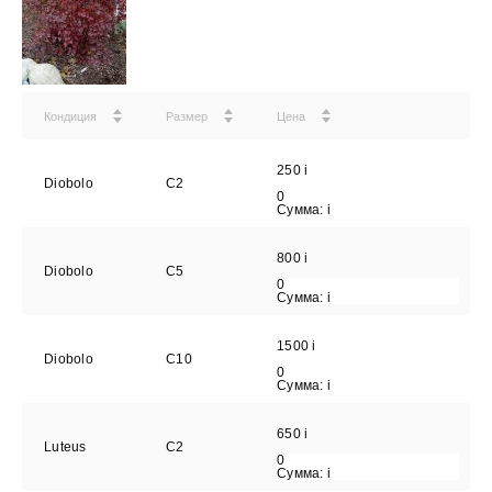
Кондиция
Размер
Цена
250
i
Diobolo
С2
0
Сумма:
i
800
i
Diobolo
С5
0
Сумма:
i
1500
i
Diobolo
С10
0
Сумма:
i
650
i
Luteus
С2
0
Сумма:
i