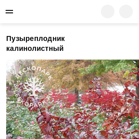
Пузыреплодник
калинолистный