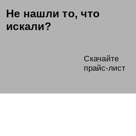
Не нашли то,
что
искали?
Скачайте
прайс-лист