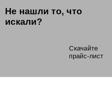
Не нашли то,
что
искали?
Скачайте
прайс-лист