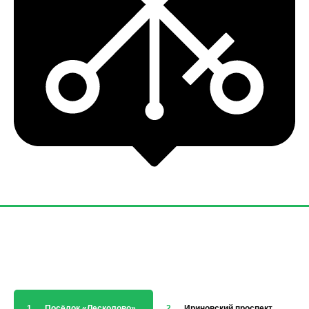
1
Посёлок «Лесколово»
2
Ириновский проспект
3