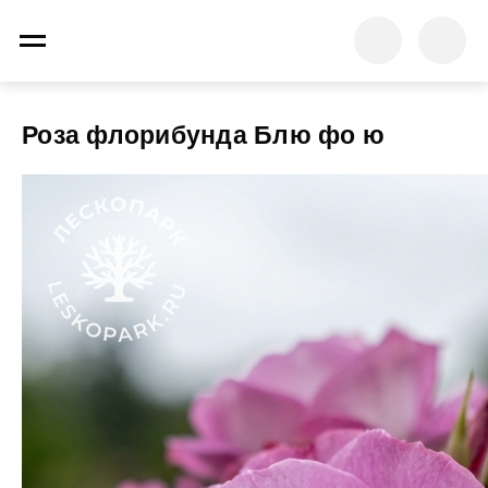
Роза флорибунда Блю фо ю