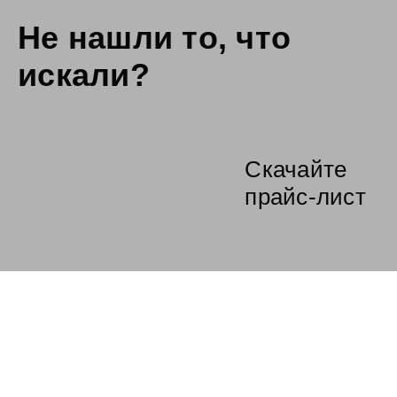
Не нашли то,
что
искали?
Скачайте
прайс-лист