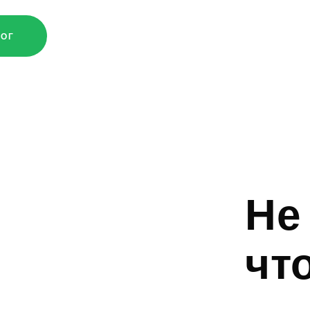
ЛОГ
Не
чт