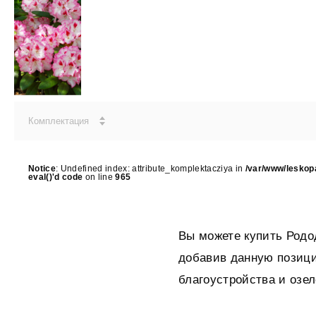
Комплектация
Notice
: Undefined index: attribute_komplektacziya in
/var/www/leskop
eval()'d code
on line
965
Вы можете купить Родо
добавив данную позици
благоустройства и озел