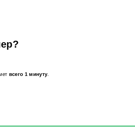
нер?
ймет
всего 1 минуту
.