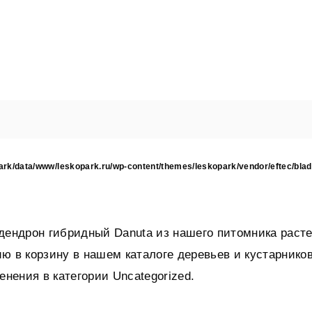
ark/data/www/leskopark.ru/wp-content/themes/leskopark/vendor/eftec/blad
дендрон гибридный Danuta из нашего питомника расте
ю в корзину в нашем каталоге деревьев и кустарнико
енения в категории Uncategorized.